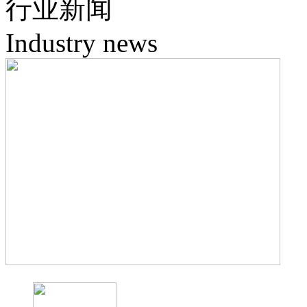
行业
新闻
错过
Industry news
老电影是胶片电影，随着时间的推移，难免会出现霉变、污染、脱色
这是一个非常耗时的工作，数据显示，20人一组的团队需要花费3年的
降低了修复的成本，同时解决